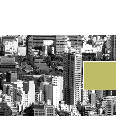
交通
JR総武線｢錦糸町｣駅 徒歩
建物構造
鉄筋コンクリート造 地
戸数
5