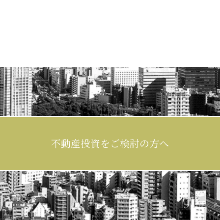
 約4分
建物仕様
上5階建て
竣工年
不動産投資をご検討の方へ