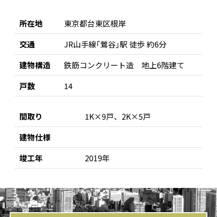
所在地
東京都台東区根岸
交通
JR山手線｢鶯谷｣駅 徒歩 約6分
建物構造
鉄筋コンクリート造 地上6階建て
戸数
14
間取り
1K×9戸、2K×5戸
建物仕様
竣工年
2019年