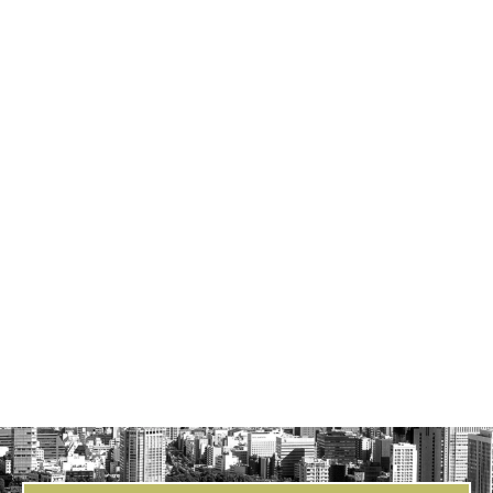
所在地
東京都北区滝野川
交通
都営三田線｢新板橋｣駅 徒歩 約4分
建物構造
鉄筋コンクリート造 地上5階建て
戸数
8
間取り
1K×8戸
建物仕様
竣工年
2019年